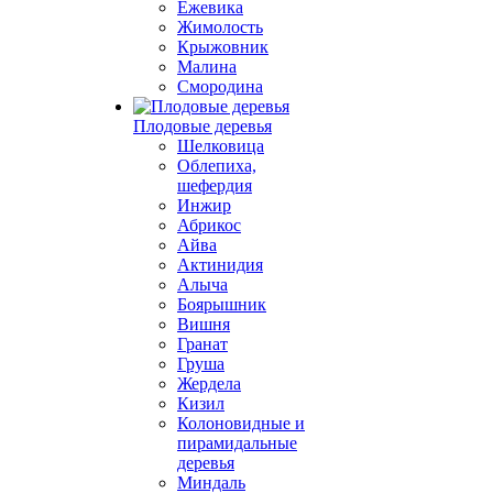
Ежевика
Жимолость
Крыжовник
Малина
Смородина
Плодовые деревья
Шелковица
Облепиха,
шефердия
Инжир
Абрикос
Айва
Актинидия
Алыча
Боярышник
Вишня
Гранат
Груша
Жердела
Кизил
Колоновидные и
пирамидальные
деревья
Миндаль