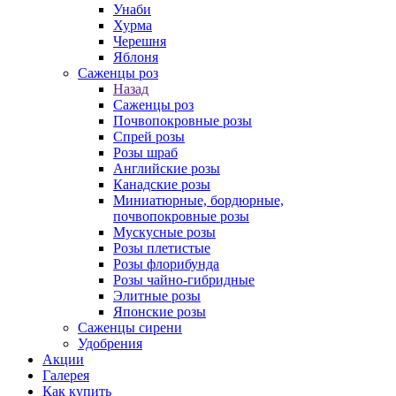
Унаби
Хурма
Черешня
Яблоня
Саженцы роз
Назад
Саженцы роз
Почвопокровные розы
Спрей розы
Розы шраб
Английские розы
Канадские розы
Миниатюрные, бордюрные,
почвопокровные розы
Мускусные розы
Розы плетистые
Розы флорибунда
Розы чайно-гибридные
Элитные розы
Японские розы
Саженцы сирени
Удобрения
Акции
Галерея
Как купить