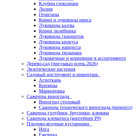
Клубни глоксинии
Лилии
Георгины
Корни и луковицы ириса
Луковицы каллы
Корни лилейника
Луковицы гиацинтов
Луковицы крокуса
Луковицы нарцисса
Луковицы тюльпана
Луковичные и корневище в ассортименте
Дерево-сад (предзаказ осень 2026)
Экзотические растения
Садовый инструмент и инвентарь
Агроткань
Корзины
Маркировка
Саженцы винограда
Виноград столовый
Саженцы технического винограда (винного)
Саженцы голубики, брусники, клюквы
Саженцы клематиса (контейнер Р9)
Плодово-ягодные кустарники
Ирга
Ежевика