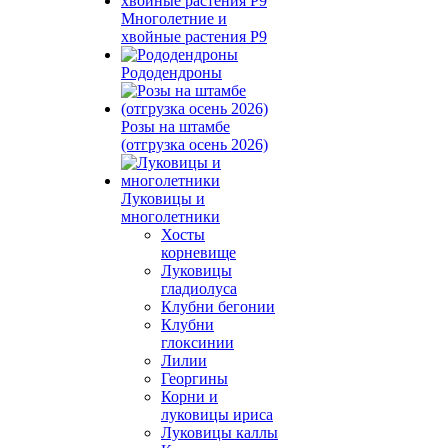
Многолетние и
хвойные растения Р9
Рододендроны
Розы на штамбе
(отгрузка осень 2026)
Луковицы и
многолетники
Хосты
корневище
Луковицы
гладиолуса
Клубни бегонии
Клубни
глоксинии
Лилии
Георгины
Корни и
луковицы ириса
Луковицы каллы