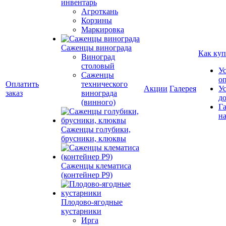
инвентарь
Агроткань
Корзины
Маркировка
Саженцы винограда
Как куп
Виноград
столовый
У
Саженцы
о
Оплатить
технического
Акции
Галерея
У
заказ
винограда
д
(винного)
Г
на
Саженцы голубики,
брусники, клюквы
Саженцы клематиса
(контейнер Р9)
Плодово-ягодные
кустарники
Ирга