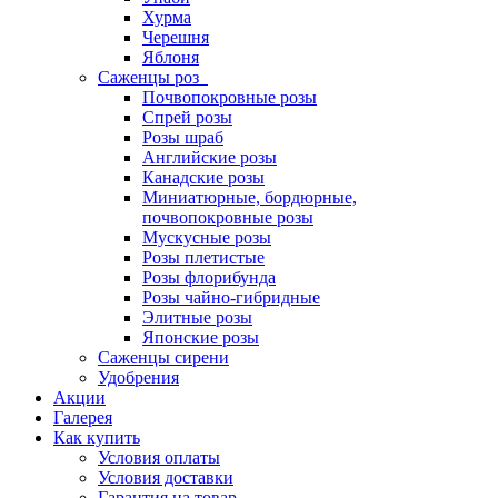
Хурма
Черешня
Яблоня
Саженцы роз
Почвопокровные розы
Спрей розы
Розы шраб
Английские розы
Канадские розы
Миниатюрные, бордюрные,
почвопокровные розы
Мускусные розы
Розы плетистые
Розы флорибунда
Розы чайно-гибридные
Элитные розы
Японские розы
Саженцы сирени
Удобрения
Акции
Галерея
Как купить
Условия оплаты
Условия доставки
Гарантия на товар