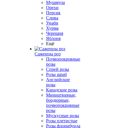
Мушмула
Орехи
Персик
Слива
Унаби
Хурма
Черешня
Яблоня
Ещё
Саженцы роз
Почвопокровные
розы
Спрей розы
Розы шраб
Английские
розы
Канадские розы
Миниатюрные,
бордюрные,
почвопокровные
розы
Мускусные розы
Розы плетистые
Розы флорибунда