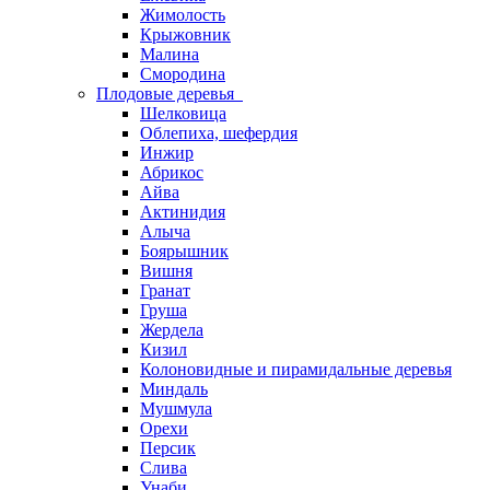
Жимолость
Крыжовник
Малина
Смородина
Плодовые деревья
Шелковица
Облепиха, шефердия
Инжир
Абрикос
Айва
Актинидия
Алыча
Боярышник
Вишня
Гранат
Груша
Жердела
Кизил
Колоновидные и пирамидальные деревья
Миндаль
Мушмула
Орехи
Персик
Слива
Унаби