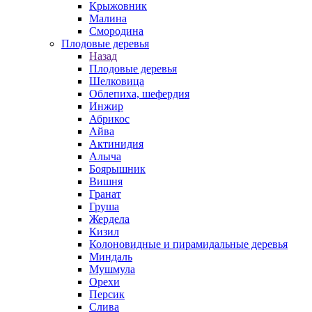
Крыжовник
Малина
Смородина
Плодовые деревья
Назад
Плодовые деревья
Шелковица
Облепиха, шефердия
Инжир
Абрикос
Айва
Актинидия
Алыча
Боярышник
Вишня
Гранат
Груша
Жердела
Кизил
Колоновидные и пирамидальные деревья
Миндаль
Мушмула
Орехи
Персик
Слива