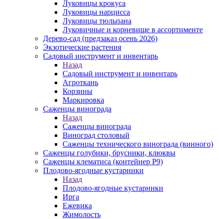
Луковицы крокуса
Луковицы нарцисса
Луковицы тюльпана
Луковичные и корневище в ассортименте
Дерево-сад (предзаказ осень 2026)
Экзотические растения
Садовый инструмент и инвентарь
Назад
Садовый инструмент и инвентарь
Агроткань
Корзины
Маркировка
Саженцы винограда
Назад
Саженцы винограда
Виноград столовый
Саженцы технического винограда (винного)
Саженцы голубики, брусники, клюквы
Саженцы клематиса (контейнер Р9)
Плодово-ягодные кустарники
Назад
Плодово-ягодные кустарники
Ирга
Ежевика
Жимолость