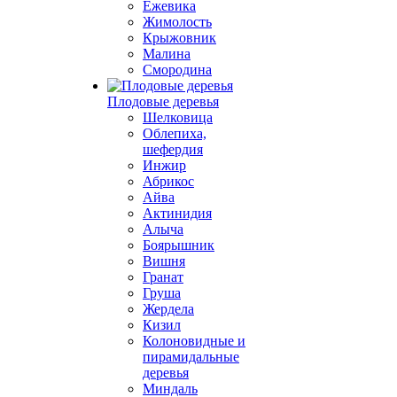
Ежевика
Жимолость
Крыжовник
Малина
Смородина
Плодовые деревья
Шелковица
Облепиха,
шефердия
Инжир
Абрикос
Айва
Актинидия
Алыча
Боярышник
Вишня
Гранат
Груша
Жердела
Кизил
Колоновидные и
пирамидальные
деревья
Миндаль