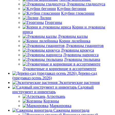
Луковицы гладиолуса
Клубни бегонии
Клубни глоксинии
Лилии
Георгины
Корни и луковицы
ириса
Луковицы каллы
Корни лилейника
Луковицы гиацинтов
Луковицы крокуса
Луковицы нарцисса
Луковицы тюльпана
Луковичные и корневище в ассортименте
Дерево-сад
(предзаказ осень 2026)
Экзотические растения
Садовый
инструмент и инвентарь
Агроткань
Корзины
Маркировка
Саженцы винограда
Виноград столовый