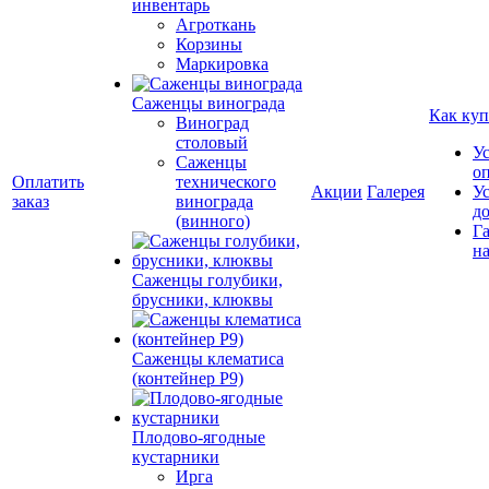
инвентарь
Агроткань
Корзины
Маркировка
Саженцы винограда
Как куп
Виноград
столовый
У
Саженцы
о
Оплатить
технического
Акции
Галерея
У
заказ
винограда
д
(винного)
Г
на
Саженцы голубики,
брусники, клюквы
Саженцы клематиса
(контейнер Р9)
Плодово-ягодные
кустарники
Ирга