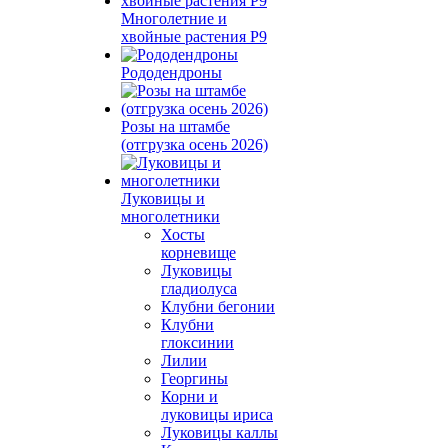
Многолетние и
хвойные растения Р9
Рододендроны
Розы на штамбе
(отгрузка осень 2026)
Луковицы и
многолетники
Хосты
корневище
Луковицы
гладиолуса
Клубни бегонии
Клубни
глоксинии
Лилии
Георгины
Корни и
луковицы ириса
Луковицы каллы