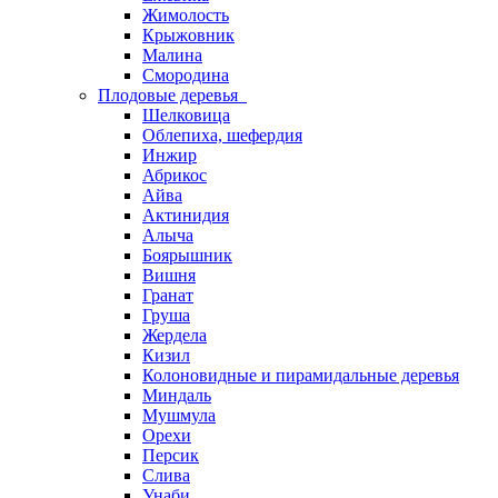
Жимолость
Крыжовник
Малина
Смородина
Плодовые деревья
Шелковица
Облепиха, шефердия
Инжир
Абрикос
Айва
Актинидия
Алыча
Боярышник
Вишня
Гранат
Груша
Жердела
Кизил
Колоновидные и пирамидальные деревья
Миндаль
Мушмула
Орехи
Персик
Слива
Унаби