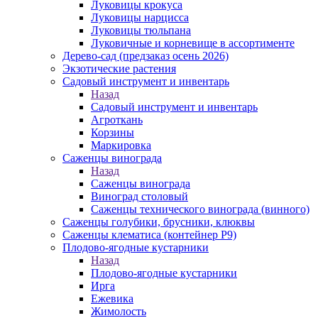
Луковицы крокуса
Луковицы нарцисса
Луковицы тюльпана
Луковичные и корневище в ассортименте
Дерево-сад (предзаказ осень 2026)
Экзотические растения
Садовый инструмент и инвентарь
Назад
Садовый инструмент и инвентарь
Агроткань
Корзины
Маркировка
Саженцы винограда
Назад
Саженцы винограда
Виноград столовый
Саженцы технического винограда (винного)
Саженцы голубики, брусники, клюквы
Саженцы клематиса (контейнер Р9)
Плодово-ягодные кустарники
Назад
Плодово-ягодные кустарники
Ирга
Ежевика
Жимолость