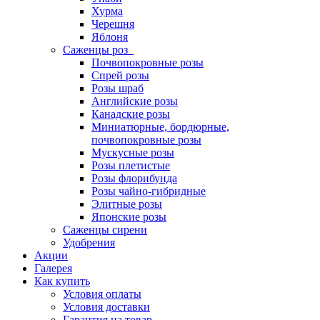
Хурма
Черешня
Яблоня
Саженцы роз
Почвопокровные розы
Спрей розы
Розы шраб
Английские розы
Канадские розы
Миниатюрные, бордюрные,
почвопокровные розы
Мускусные розы
Розы плетистые
Розы флорибунда
Розы чайно-гибридные
Элитные розы
Японские розы
Саженцы сирени
Удобрения
Акции
Галерея
Как купить
Условия оплаты
Условия доставки
Гарантия на товар