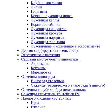
Клубни глоксинии
Лилии
Георгины
Корни и луковицы ириса
Луковицы каллы
Корни лилейника
Луковицы гиацинтов
Луковицы крокуса
Луковицы нарцисса
Луковицы тюльпана
Луковичные и корневище в ассортименте
Дерево-сад (предзаказ осень 2026)
Экзотические растения
Садовый инструмент и инвентарь
Агроткань
Корзины
Маркировка
Саженцы винограда
Виноград столовый
Саженцы технического винограда (винного)
Саженцы голубики, брусники, клюквы
Саженцы клематиса (контейнер Р9)
Плодово-ягодные кустарники
Ирга
Ежевика