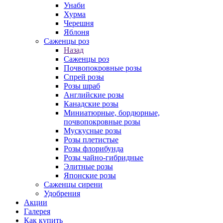
Унаби
Хурма
Черешня
Яблоня
Саженцы роз
Назад
Саженцы роз
Почвопокровные розы
Спрей розы
Розы шраб
Английские розы
Канадские розы
Миниатюрные, бордюрные,
почвопокровные розы
Мускусные розы
Розы плетистые
Розы флорибунда
Розы чайно-гибридные
Элитные розы
Японские розы
Саженцы сирени
Удобрения
Акции
Галерея
Как купить