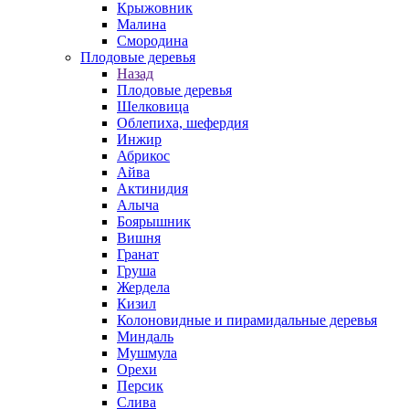
Крыжовник
Малина
Смородина
Плодовые деревья
Назад
Плодовые деревья
Шелковица
Облепиха, шефердия
Инжир
Абрикос
Айва
Актинидия
Алыча
Боярышник
Вишня
Гранат
Груша
Жердела
Кизил
Колоновидные и пирамидальные деревья
Миндаль
Мушмула
Орехи
Персик
Слива