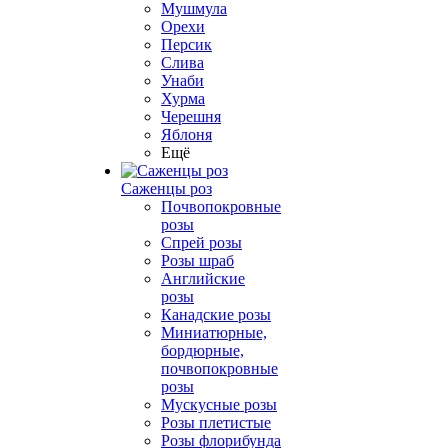
Мушмула
Орехи
Персик
Слива
Унаби
Хурма
Черешня
Яблоня
Ещё
Саженцы роз
Почвопокровные
розы
Спрей розы
Розы шраб
Английские
розы
Канадские розы
Миниатюрные,
бордюрные,
почвопокровные
розы
Мускусные розы
Розы плетистые
Розы флорибунда