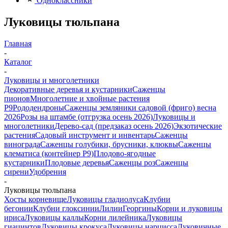
Одноклассники
Луковицы тюльпана
Главная
-
Каталог
-
Луковицы и многолетники
Декоративные деревья и кустарники
Саженцы
пионов
Многолетние и хвойные растения
Р9
Рододендроны
Саженцы земляники садовой (фриго) весна
2026
Розы на штамбе (отгрузка осень 2026)
Луковицы и
многолетники
Дерево-сад (предзаказ осень 2026)
Экзотические
растения
Садовый инструмент и инвентарь
Саженцы
винограда
Саженцы голубики, брусники, клюквы
Саженцы
клематиса (контейнер Р9)
Плодово-ягодные
кустарники
Плодовые деревья
Саженцы роз
Саженцы
сирени
Удобрения
-
Луковицы тюльпана
Хосты корневище
Луковицы гладиолуса
Клубни
бегонии
Клубни глоксинии
Лилии
Георгины
Корни и луковицы
ириса
Луковицы каллы
Корни лилейника
Луковицы
гиацинтов
Луковицы крокуса
Луковицы нарцисса
Луковичные