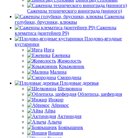
Саженцы технического винограда (винного)
Саженцы
голубики, брусники, клюквы
Саженцы
клематиса (контейнер Р9)
Плодово-ягодные
кустарники
Ирга
Ежевика
Жимолость
Крыжовник
Малина
Смородина
Плодовые деревья
Шелковица
Облепиха, шефердия
Инжир
Абрикос
Айва
Актинидия
Алыча
Боярышник
Вишня