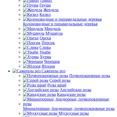
Гранат
Груша
Жердела
Кизил
Колоновидные и пирамидальные деревья
Миндаль
Мушмула
Орехи
Персик
Слива
Унаби
Хурма
Черешня
Яблоня
Саженцы роз
Почвопокровные розы
Спрей розы
Розы шраб
Английские розы
Канадские розы
Миниатюрные, бордюрные, почвопокровные розы
Мускусные розы