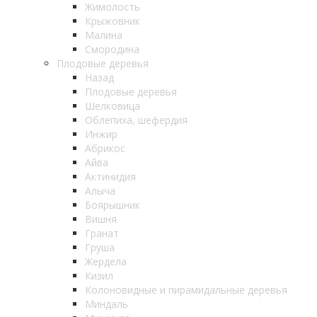
Жимолость
Крыжовник
Малина
Смородина
Плодовые деревья
Назад
Плодовые деревья
Шелковица
Облепиха, шефердия
Инжир
Абрикос
Айва
Актинидия
Алыча
Боярышник
Вишня
Гранат
Груша
Жердела
Кизил
Колоновидные и пирамидальные деревья
Миндаль