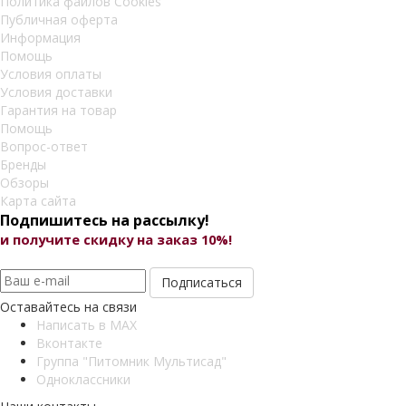
Политика файлов Cookies
Публичная оферта
Информация
Помощь
Условия оплаты
Условия доставки
Гарантия на товар
Помощь
Вопрос-ответ
Бренды
Обзоры
Карта сайта
Подпишитесь на рассылку!
и получите скид
ку на заказ 10%!
Оставайтесь на связи
Написать в MAX
Вконтакте
Группа "Питомник Мультисад"
Одноклассники