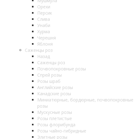
Мушмула
Орехи
Персик
Слива
Унаби
Хурма
Черешня
Яблоня
Саженцы роз
Назад
Саженцы роз
Почвопокровные розы
Спрей розы
Розы шраб
Английские розы
Канадские розы
Миниатюрные, бордюрные, почвопокровные
розы
Мускусные розы
Розы плетистые
Розы флорибунда
Розы чайно-гибридные
Элитные розы