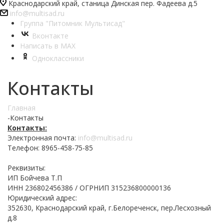
Краснодарский край, станица Динская пер. Фадеева д.5
info@multisad.ru
Группа "Питомник Мультисад"
Вконтакте
Написать в MAX
Одноклассники
Контакты
Главная
-
Контакты
Контакты:
Электронная почта:
info@multisad.ru
Телефон: 8965-458-75-85
Реквизиты:
ИП Бойчева Т.П
ИНН 236802456386 / ОГРНИП 315236800000136
Юридический адрес:
352630, Краснодарский край, г.Белореченск, пер.Лесхозный
д.8