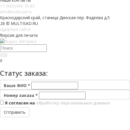
Наши контакты
+7 (965)458-75-85
info@multisad.ru
Краснодарский край, станица Динская пер. Фадеева д.5
026 © MULTISAD.RU
оддержка сайта
Версия для печати
X
Cтатус заказа:
Ваше ФИО
*
Номер заказа
*
Я согласен на
обработку персональных данных
Отправить