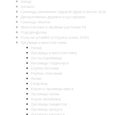
Назад
Каталог
Саженцы земляники садовой (фриго) весна 2026
Декоративные деревья и кустарники
Саженцы пионов
Многолетние и хвойные растения Р9
Рододендроны
Розы на штамбе (отгрузка осень 2026)
Луковицы и многолетники
Назад
Луковицы и многолетники
Хосты корневище
Луковицы гладиолуса
Клубни бегонии
Клубни глоксинии
Лилии
Георгины
Корни и луковицы ириса
Луковицы каллы
Корни лилейника
Луковицы гиацинтов
Луковицы крокуса
Луковицы нарцисса