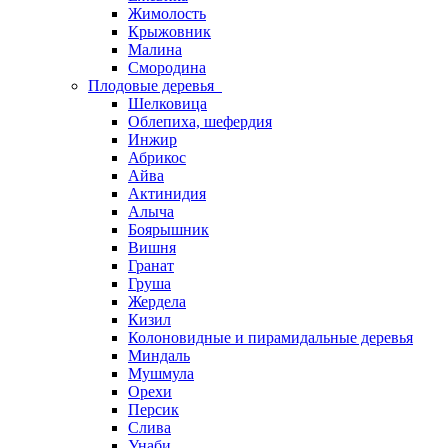
Жимолость
Крыжовник
Малина
Смородина
Плодовые деревья
Шелковица
Облепиха, шефердия
Инжир
Абрикос
Айва
Актинидия
Алыча
Боярышник
Вишня
Гранат
Груша
Жердела
Кизил
Колоновидные и пирамидальные деревья
Миндаль
Мушмула
Орехи
Персик
Слива
Унаби