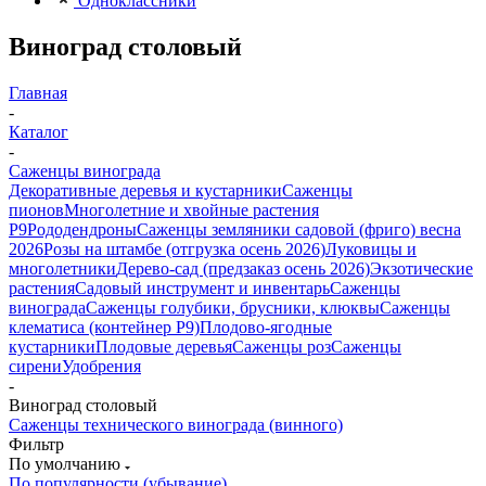
Одноклассники
Виноград столовый
Главная
-
Каталог
-
Саженцы винограда
Декоративные деревья и кустарники
Саженцы
пионов
Многолетние и хвойные растения
Р9
Рододендроны
Саженцы земляники садовой (фриго) весна
2026
Розы на штамбе (отгрузка осень 2026)
Луковицы и
многолетники
Дерево-сад (предзаказ осень 2026)
Экзотические
растения
Садовый инструмент и инвентарь
Саженцы
винограда
Саженцы голубики, брусники, клюквы
Саженцы
клематиса (контейнер Р9)
Плодово-ягодные
кустарники
Плодовые деревья
Саженцы роз
Саженцы
сирени
Удобрения
-
Виноград столовый
Саженцы технического винограда (винного)
Фильтр
По умолчанию
По популярности (убывание)