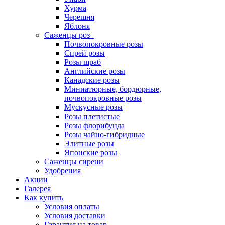
Хурма
Черешня
Яблоня
Саженцы роз
Почвопокровные розы
Спрей розы
Розы шраб
Английские розы
Канадские розы
Миниатюрные, бордюрные,
почвопокровные розы
Мускусные розы
Розы плетистые
Розы флорибунда
Розы чайно-гибридные
Элитные розы
Японские розы
Саженцы сирени
Удобрения
Акции
Галерея
Как купить
Условия оплаты
Условия доставки
Гарантия на товар