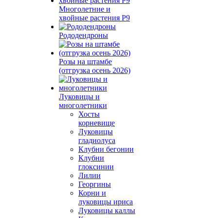
Многолетние и
хвойные растения Р9
Рододендроны
Розы на штамбе
(отгрузка осень 2026)
Луковицы и
многолетники
Хосты
корневище
Луковицы
гладиолуса
Клубни бегонии
Клубни
глоксинии
Лилии
Георгины
Корни и
луковицы ириса
Луковицы каллы