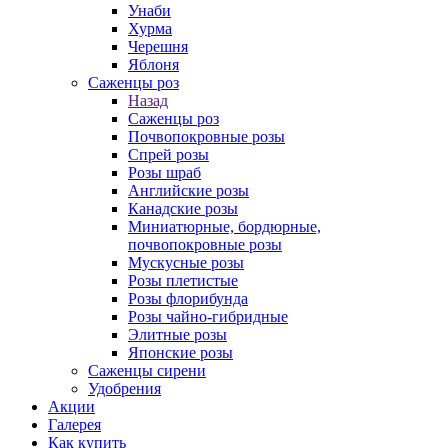
Унаби
Хурма
Черешня
Яблоня
Саженцы роз
Назад
Саженцы роз
Почвопокровные розы
Спрей розы
Розы шраб
Английские розы
Канадские розы
Миниатюрные, бордюрные,
почвопокровные розы
Мускусные розы
Розы плетистые
Розы флорибунда
Розы чайно-гибридные
Элитные розы
Японские розы
Саженцы сирени
Удобрения
Акции
Галерея
Как купить