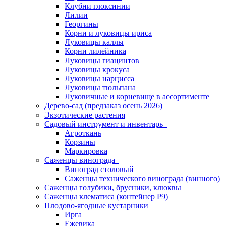
Клубни глоксинии
Лилии
Георгины
Корни и луковицы ириса
Луковицы каллы
Корни лилейника
Луковицы гиацинтов
Луковицы крокуса
Луковицы нарцисса
Луковицы тюльпана
Луковичные и корневище в ассортименте
Дерево-сад (предзаказ осень 2026)
Экзотические растения
Садовый инструмент и инвентарь
Агроткань
Корзины
Маркировка
Саженцы винограда
Виноград столовый
Саженцы технического винограда (винного)
Саженцы голубики, брусники, клюквы
Саженцы клематиса (контейнер Р9)
Плодово-ягодные кустарники
Ирга
Ежевика