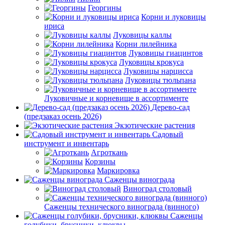
Георгины
Корни и луковицы
ириса
Луковицы каллы
Корни лилейника
Луковицы гиацинтов
Луковицы крокуса
Луковицы нарцисса
Луковицы тюльпана
Луковичные и корневище в ассортименте
Дерево-сад
(предзаказ осень 2026)
Экзотические растения
Садовый
инструмент и инвентарь
Агроткань
Корзины
Маркировка
Саженцы винограда
Виноград столовый
Саженцы технического винограда (винного)
Саженцы
голубики, брусники, клюквы