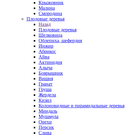
Крыжовник
Малина
Смородина
Плодовые деревья
Назад
Плодовые деревья
Шелковица
Облепиха, шефердия
Инжир
Абрикос
Айва
Актинидия
Алыча
Боярышник
Вишня
Гранат
Груша
Жердела
Кизил
Колоновидные и пирамидальные деревья
Миндаль
Мушмула
Орехи
Персик
Слива