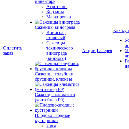
инвентарь
Агроткань
Корзины
Маркировка
Саженцы винограда
Как куп
Виноград
столовый
У
Саженцы
о
Оплатить
технического
Акции
Галерея
У
заказ
винограда
д
(винного)
Г
на
Саженцы голубики,
брусники, клюквы
Саженцы клематиса
(контейнер Р9)
Плодово-ягодные
кустарники
Ирга