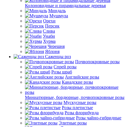
Колоновидные и пирамидальные деревья
Миндаль
Мушмула
Орехи
Персик
Слива
Унаби
Хурма
Черешня
Яблоня
Саженцы роз
Почвопокровные розы
Спрей розы
Розы шраб
Английские розы
Канадские розы
Миниатюрные, бордюрные, почвопокровные розы
Мускусные розы
Розы плетистые
Розы флорибунда
Розы чайно-гибридные
Элитные розы