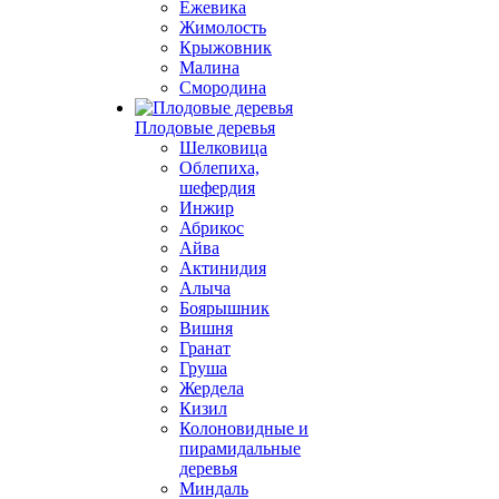
Ежевика
Жимолость
Крыжовник
Малина
Смородина
Плодовые деревья
Шелковица
Облепиха,
шефердия
Инжир
Абрикос
Айва
Актинидия
Алыча
Боярышник
Вишня
Гранат
Груша
Жердела
Кизил
Колоновидные и
пирамидальные
деревья
Миндаль