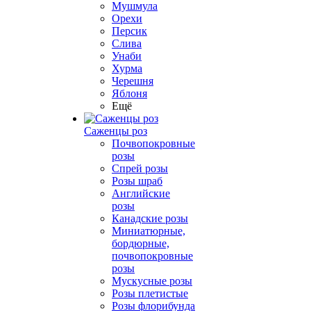
Мушмула
Орехи
Персик
Слива
Унаби
Хурма
Черешня
Яблоня
Ещё
Саженцы роз
Почвопокровные
розы
Спрей розы
Розы шраб
Английские
розы
Канадские розы
Миниатюрные,
бордюрные,
почвопокровные
розы
Мускусные розы
Розы плетистые
Розы флорибунда