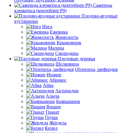
Саженцы
клематиса (контейнер Р9)
Плодово-ягодные
кустарники
Ирга
Ежевика
Жимолость
Крыжовник
Малина
Смородина
Плодовые деревья
Шелковица
Облепиха, шефердия
Инжир
Абрикос
Айва
Актинидия
Алыча
Боярышник
Вишня
Гранат
Груша
Жердела
Кизил