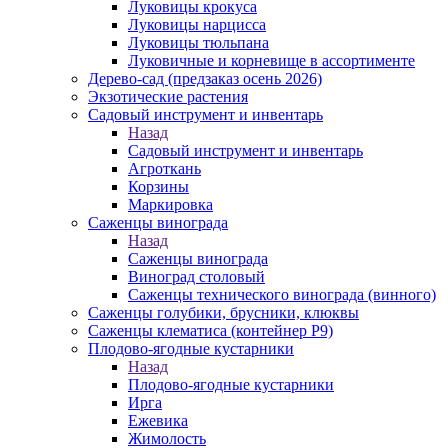
Луковицы крокуса
Луковицы нарцисса
Луковицы тюльпана
Луковичные и корневище в ассортименте
Дерево-сад (предзаказ осень 2026)
Экзотические растения
Садовый инструмент и инвентарь
Назад
Садовый инструмент и инвентарь
Агроткань
Корзины
Маркировка
Саженцы винограда
Назад
Саженцы винограда
Виноград столовый
Саженцы технического винограда (винного)
Саженцы голубики, брусники, клюквы
Саженцы клематиса (контейнер Р9)
Плодово-ягодные кустарники
Назад
Плодово-ягодные кустарники
Ирга
Ежевика
Жимолость